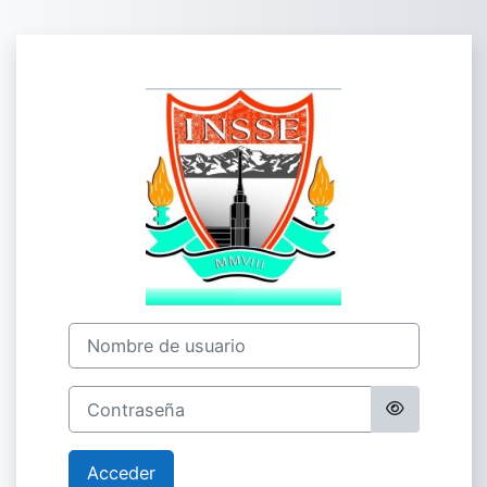
Salta al contenido principal
Entrar a Academ
Nombre de usuario
Contraseña
Acceder