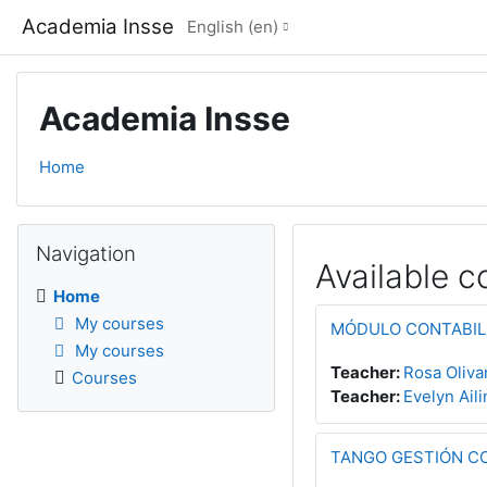
Skip to main content
Academia Insse
English ‎(en)‎
Academia Insse
Home
Blocks
Skip Navigation
Navigation
Available c
Home
My courses
MÓDULO CONTABIL
My courses
Teacher:
Rosa Oliva
Courses
Teacher:
Evelyn Aili
TANGO GESTIÓN C